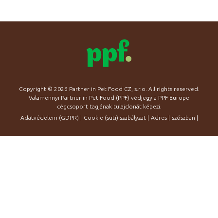
Copyright © 2026 Partner in Pet Food CZ, s.r.o. All rights reserved.
Valamennyi Partner in Pet Food (PPF) védjegy a PPF Europe
cégcsoport tagjának tulajdonát képezi.
Adatvédelem (GDPR)
|
Cookie (süti) szabályzat
|
Adres
|
szószban
|
zselében
|
Gabona nélküli macska jutalomfalatok marhahússal és zöldségekkel
a fogápolás támogatására és a fogkőképződés csökkentésére
|
Karrier