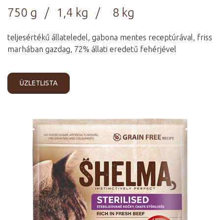
750 g / 1,4 kg / 8 kg
teljesértékű állateledel, gabona mentes receptúrával, friss
marhában gazdag, 72% állati eredetű fehérjével
ÜZLETLISTA