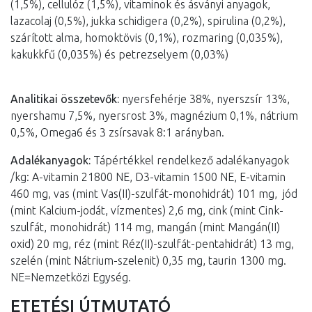
(1,5%), cellulóz (1,5%), vitaminok és ásványi anyagok,
lazacolaj (0,5%), jukka schidigera (0,2%), spirulina (0,2%),
szárított alma, homoktövis (0,1%), rozmaring (0,035%),
kakukkfű (0,035%) és petrezselyem (0,03%)
Analitikai összetevők:
nyersfehérje 38%, nyerszsír 13%,
nyershamu 7,5%, nyersrost 3%, magnézium 0,1%, nátrium
0,5%, Omega6 és 3 zsírsavak 8:1 arányban.
Adalékanyagok:
Tápértékkel rendelkező adalékanyagok
/kg: A-vitamin 21800 NE, D3-vitamin 1500 NE, E-vitamin
460 mg, vas (mint Vas(II)-szulfát-monohidrát) 101 mg, jód
(mint Kalcium-jodát, vízmentes) 2,6 mg, cink (mint Cink-
szulfát, monohidrát) 114 mg, mangán (mint Mangán(II)
oxid) 20 mg, réz (mint Réz(II)-szulfát-pentahidrát) 13 mg,
szelén (mint Nátrium-szelenit) 0,35 mg, taurin 1300 mg.
NE=Nemzetközi Egység.
ETETÉSI ÚTMUTATÓ