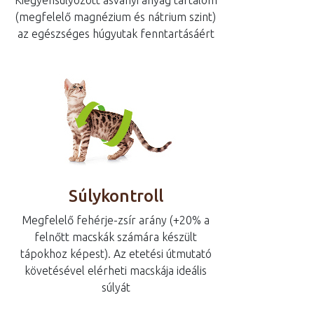
Kiegyensúlyozott ásványi anyag tartalom
(megfelelő magnézium és nátrium szint)
az egészséges húgyutak fenntartásáért
Súlykontroll
Megfelelő fehérje-zsír arány (+20% a
felnőtt macskák számára készült
tápokhoz képest). Az etetési útmutató
követésével elérheti macskája ideális
súlyát