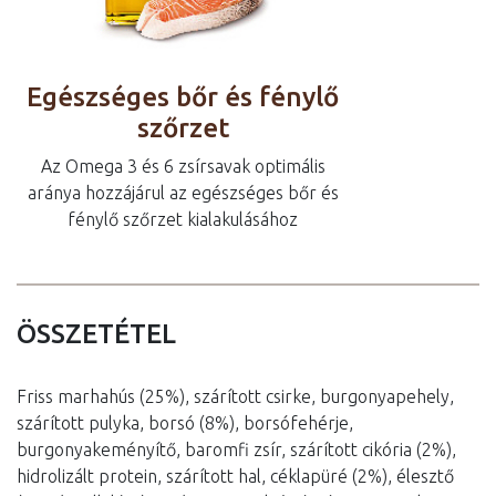
Egészséges bőr és fénylő
szőrzet
Az Omega 3 és 6 zsírsavak optimális
aránya hozzájárul az egészséges bőr és
fénylő szőrzet kialakulásához
ÖSSZETÉTEL
Friss marhahús (25%), szárított csirke, burgonyapehely,
szárított pulyka, borsó (8%), borsófehérje,
burgonyakeményítő, baromfi zsír, szárított cikória (2%),
hidrolizált protein, szárított hal, céklapüré (2%), élesztő