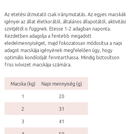
Az etetési útmutató csak iránymutatás. Az egyes macskák
igényei az állat életkorától, általános állapotától, aktivitási
szintjétől is függnek. Etesse 1-2 adagban naponta.
Kezdetben adagolja a fentebb megadott
eledelmennyiséget, majd fokozatosan módosítsa a napi
adagot macskája igényének megfelelően úgy, hogy
optimális kondícióját fenntarthassa. Mindig biztosítson
friss ivóvizet macskája számára.
Macska (kg)
Napi mennyiség (g)
1
20
2
31
3
41