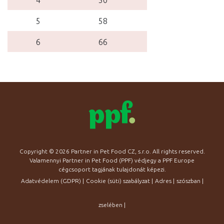
4
50
5
58
6
66
Copyright © 2026 Partner in Pet Food CZ, s.r.o. All rights reserved.
Valamennyi Partner in Pet Food (PPF) védjegy a PPF Europe
cégcsoport tagjának tulajdonát képezi.
Adatvédelem (GDPR)
|
Cookie (süti) szabályzat
|
Adres
|
szószban
|
zselében
|