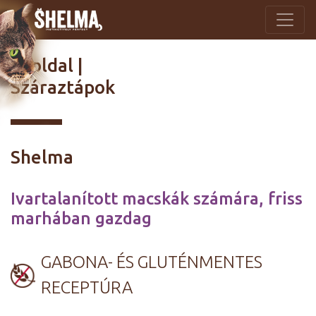
Föoldal
|
Száraztápok
Shelma
Ivartalanított macskák számára, friss
marhában gazdag
GABONA- ÉS GLUTÉNMENTES
RECEPTÚRA